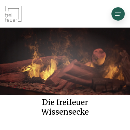
Skip
Menu
to
main
content
Die freifeuer
Wissensecke