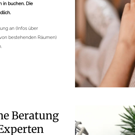
n in buchen. Die
lich.
ung an (Infos über
r von bestehenden Räumen)
.
che Beratung
 Experten