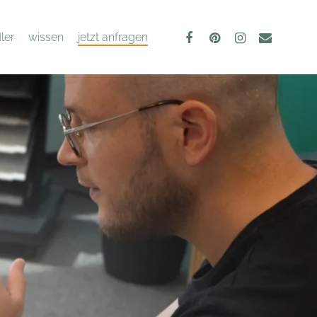
facebook
pinterest
instagram
email
ler
wissen
jetzt anfragen