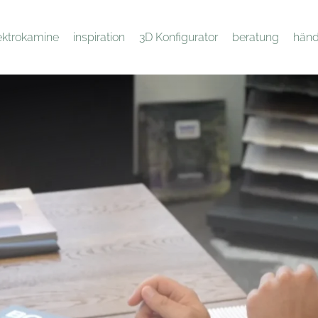
ektrokamine
inspiration
3D Konfigurator
beratung
händ